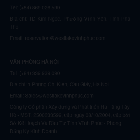
Tel: (+84) 869 026 599
Địa chỉ: 1D Kim Ngọc, Phường Vĩnh Yên, Tỉnh Phú
Thọ
Email: reservation@westlakevinhphuc.com
VĂN PHÒNG HÀ NỘI
Tel: (+84) 339 939 090
Địa chỉ: 1 Phùng Chí Kiên, Cầu Giấy, Hà Nội
Email: Sales@westlakevinhphuc.com
Công ty Cổ phần Xây dựng và Phát triển Hạ Tầng Tây
Hồ - MST: 2500233599, cấp ngày 08/10/2004, cấp bởi
Sở Kế Hoạch Và Đầu Tư Tỉnh Vĩnh Phúc - Phòng
Đăng Ký Kinh Doanh.