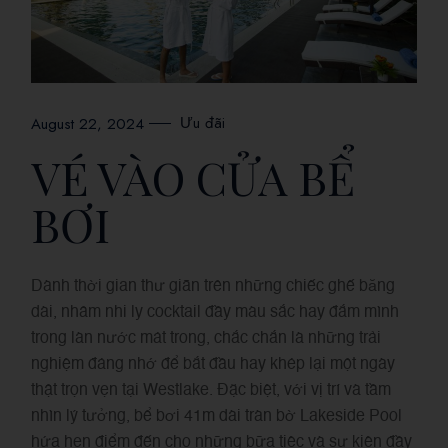
Ưu đãi
August 22, 2024
VÉ VÀO CỬA BỂ
BƠI
Dành thời gian thư giãn trên những chiếc ghế băng
dài, nhâm nhi ly cocktail đầy màu sắc hay đắm mình
trong làn nước mát trong, chắc chắn là những trải
nghiệm đáng nhớ để bắt đầu hay khép lại một ngày
thật trọn vẹn tại Westlake. Đặc biệt, với vị trí và tầm
nhìn lý tưởng, bể bơi 41m dài tràn bờ Lakeside Pool
hứa hẹn điểm đến cho những bữa tiệc và sự kiện đầy