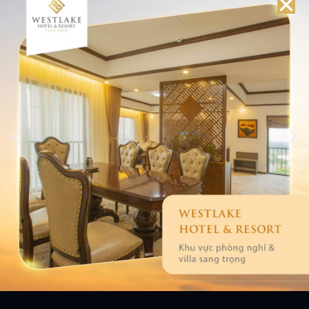
Tọa lạc tại vị trí lý tưởng ngay trung tâm thành phố
Vĩnh Yên, Vĩnh Phúc, Vĩnh Phúc, Westlake Hotel &
Resort tự hào sở hữu tầm nhìn tuyệt đẹp ôm trọn hồ
Đầm Vạc yên bình và lãng mạn.