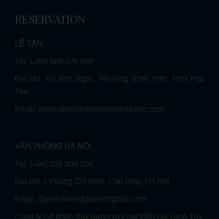
RESERVATION
LỄ TÂN:
Tel: (+84) 869 026 599
Địa chỉ: 1D Kim Ngọc, Phường Vĩnh Yên, Tỉnh Phú
Thọ
Email: reservation@westlakevinhphuc.com
VĂN PHÒNG HÀ NỘI
Tel: (+84) 339 939 090
Địa chỉ: 1 Phùng Chí Kiên, Cầu Giấy, Hà Nội
Email: Sales@westlakevinhphuc.com
Công ty Cổ phần Xây dựng và Phát triển Hạ Tầng Tây