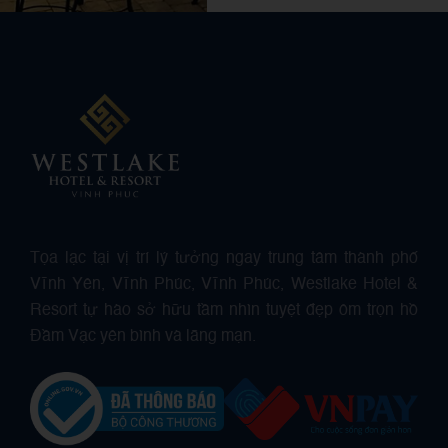
Tọa lạc tại vị trí lý tưởng ngay trung tâm thành phố
Vĩnh Yên, Vĩnh Phúc, Vĩnh Phúc, Westlake Hotel &
Resort tự hào sở hữu tầm nhìn tuyệt đẹp ôm trọn hồ
Đầm Vạc yên bình và lãng mạn.