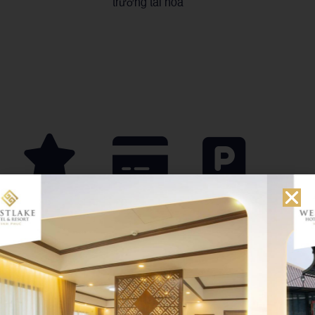
trưởng tài hoa
Phục vụ
Phương thức
Khu đỗ xe
chuyên
thanh toán
Nhà hàng có chỗ
nghiệp
để xe máy, xe oto
Đa dạng các
rộng rãi, an toàn
phương thức
Đội ngũ nhân
thanh toán: trả
viên phục vụ, đầu
thẻ, chuyển
bếp nhiệt tình và