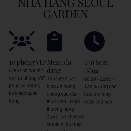
NHÀ HÀNG SEOUL
GARDEN
10 phòng VIP
Menu đa
Giờ hoạt
dạng
động
Diện tích 330m2
với 10 phòng VIP
Thực đơn các
06:30 - 22:00 -
phục vụ những
món ăn mang
Tận hưởng các
bữa tiệc quan
phong cách ẩm
bữa ăn trong
trọng
thực Hàn - Nhật
ngày của bạn
thượng hạng
được lựa chọn và
chuẩn bị bởi bếp