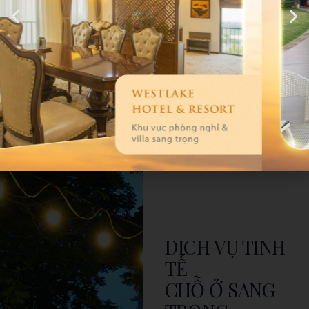
khoản ngân hàng,
giàu kinh nghiệm
quét QR, và trả
tiền mặt
DỊCH VỤ TINH
TẾ
CHỖ Ở SANG