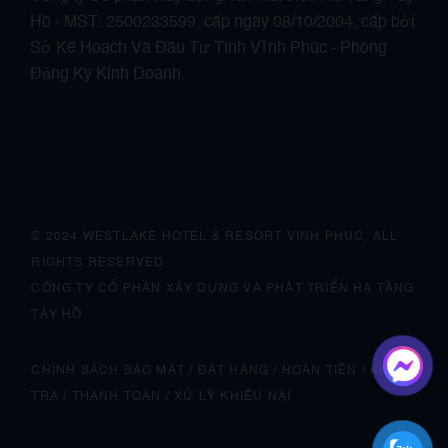
Hồ - MST: 2500233599, cấp ngày 08/10/2004, cấp bởi
Sở Kế Hoạch Và Đầu Tư Tỉnh Vĩnh Phúc - Phòng
Đăng Ký Kinh Doanh.
© 2024 WESTLAKE HOTEL & RESORT VINH PHUC, ALL
RIGHTS RESERVED
CÔNG TY CỔ PHẦN XÂY DỰNG VÀ PHÁT TRIỂN HẠ TẦNG
TÂY HỒ
CHÍNH SÁCH BẢO MẬT
/
ĐẶT HÀNG
/
HOÀN TIỀN
/
KIỂM
TRA
/
THANH TOÁN
/ XỬ LÝ
KHIẾU NẠI