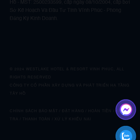
Hồ - MST: 2500233599, cấp ngày 08/10/2004, cấp bởi
Sở Kế Hoạch Và Đầu Tư Tỉnh Vĩnh Phúc - Phòng
Đăng Ký Kinh Doanh.
© 2024 WESTLAKE HOTEL & RESORT VINH PHUC, ALL
RIGHTS RESERVED
CÔNG TY CỔ PHẦN XÂY DỰNG VÀ PHÁT TRIỂN HẠ TẦNG
TÂY HỒ
CHÍNH SÁCH BẢO MẬT
/
ĐẶT HÀNG
/
HOÀN TIỀN
/
KIỂM
TRA
/
THANH TOÁN
/ XỬ LÝ
KHIẾU NẠI