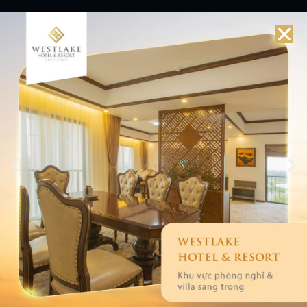
Điện thoại
(+84) 211 222 9999
(+84) 899 158 999
Email
info@westlakevinhphuc.com